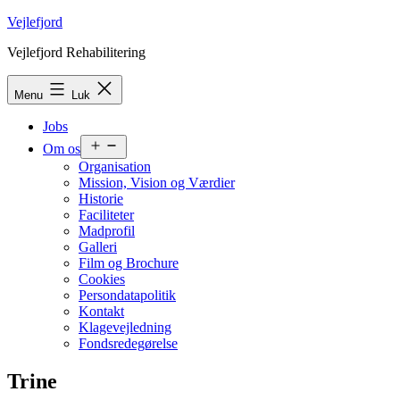
Fortsæt
Vejlefjord
til
Vejlefjord Rehabilitering
indhold
Menu
Luk
Jobs
Åbn
Om os
menu
Organisation
Mission, Vision og Værdier
Historie
Faciliteter
Madprofil
Galleri
Film og Brochure
Cookies
Persondatapolitik
Kontakt
Klagevejledning
Fondsredegørelse
Trine