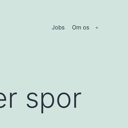
Jobs
Om os
Åbn
menu
er spor