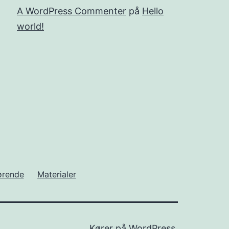
A WordPress Commenter
på
Hello
world!
rørende
Materialer
Kører på
WordPress
.