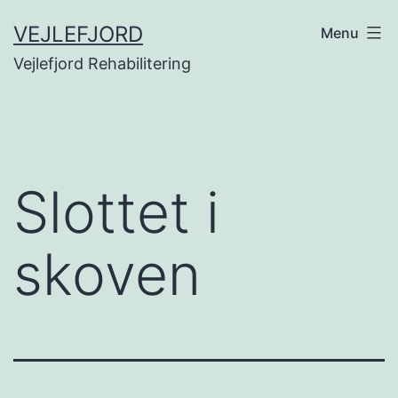
Fortsæt
VEJLEFJORD
Menu
til
Vejlefjord Rehabilitering
indhold
Slottet i
skoven