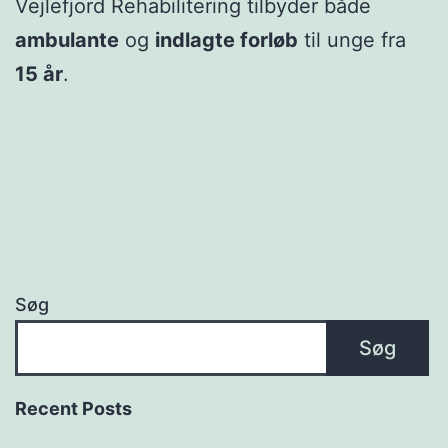
Vejlefjord Rehabilitering tilbyder både
ambulante
og
indlagte forløb
til unge fra
15 år
.
Søg
Søg
Recent Posts