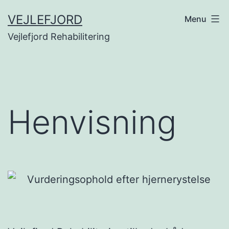
Fortsæt
VEJLEFJORD
Menu
til
Vejlefjord Rehabilitering
indhold
Henvisning