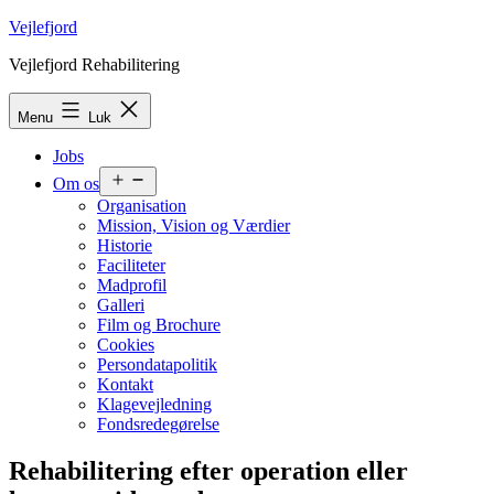
Fortsæt
Vejlefjord
til
Vejlefjord Rehabilitering
indhold
Menu
Luk
Jobs
Åbn
Om os
menu
Organisation
Mission, Vision og Værdier
Historie
Faciliteter
Madprofil
Galleri
Film og Brochure
Cookies
Persondatapolitik
Kontakt
Klagevejledning
Fondsredegørelse
Rehabilitering efter operation eller