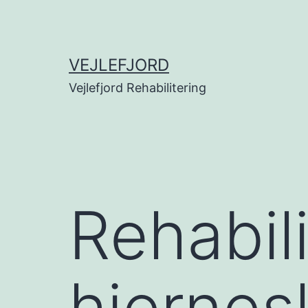
Fortsæt
til
indhold
VEJLEFJORD
Vejlefjord Rehabilitering
Rehabili
hjerne