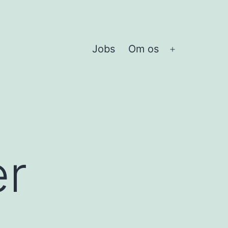
Jobs
Om os
Åbn
menu
er