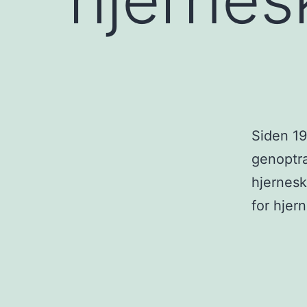
Siden 19
genoptræ
hjernesk
for hjer