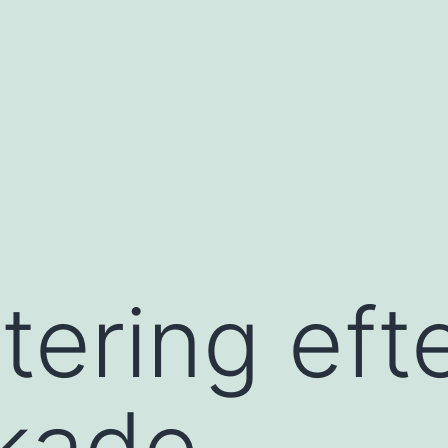
tering eft
skade