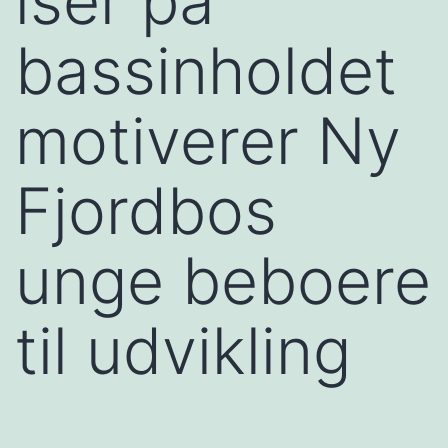
lser på
bassinholdet
motiverer Ny
Fjordbos
unge beboere
til udvikling