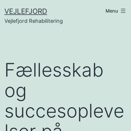
Fortsæt
VEJLEFJORD
Menu
til
Vejlefjord Rehabilitering
indhold
Fællesskab
og
succesopleve